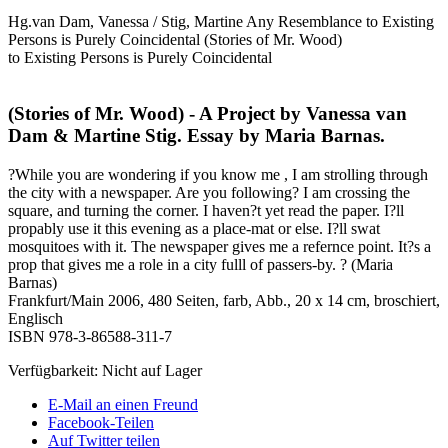
Hg.van Dam, Vanessa / Stig, Martine
Any Resemblance to Existing
Persons is Purely Coincidental (Stories of Mr. Wood)
to Existing Persons is Purely Coincidental
(Stories of Mr. Wood) - A Project by Vanessa van
Dam & Martine Stig. Essay by Maria Barnas.
?While you are wondering if you know me , I am strolling through
the city with a newspaper. Are you following? I am crossing the
square, and turning the corner. I haven?t yet read the paper. I?ll
propably use it this evening as a place-mat or else. I?ll swat
mosquitoes with it. The newspaper gives me a refernce point. It?s a
prop that gives me a role in a city fulll of passers-by. ? (Maria
Barnas)
Frankfurt/Main 2006, 480 Seiten, farb, Abb., 20 x 14 cm, broschiert,
Englisch
ISBN 978-3-86588-311-7
Verfügbarkeit:
Nicht auf Lager
E-Mail an einen Freund
Facebook-Teilen
Auf Twitter teilen