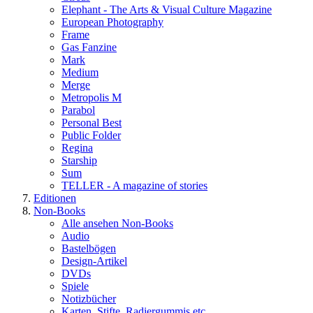
Elephant - The Arts & Visual Culture Magazine
European Photography
Frame
Gas Fanzine
Mark
Medium
Merge
Metropolis M
Parabol
Personal Best
Public Folder
Regina
Starship
Sum
TELLER - A magazine of stories
Editionen
Non-Books
Alle ansehen Non-Books
Audio
Bastelbögen
Design-Artikel
DVDs
Spiele
Notizbücher
Karten, Stifte, Radiergummis etc.